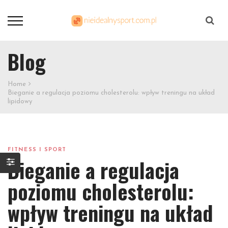
Szukaj
Blog
Home
Bieganie a regulacja poziomu cholesterolu: wpływ treningu na układ
lipidowy
FITNESS I SPORT
Bieganie a regulacja
poziomu cholesterolu:
wpływ treningu na układ