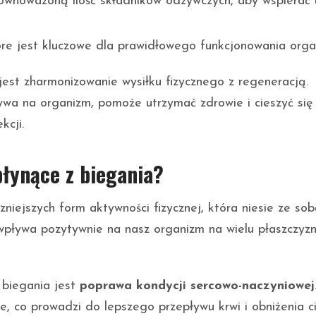
wnoważoną ilość składników odżywczych, aby wspierać 
re jest kluczowe dla prawidłowego funkcjonowania orga
est zharmonizowanie wysiłku fizycznego z regeneracją.
ywa na organizm, pomoże utrzymać zdrowie i cieszyć się
kcji.
płynące z biegania?
zniejszych form aktywności fizycznej, która niesie ze sob
wpływa pozytywnie na nasz organizm na wielu płaszczyzn
 biegania jest
poprawa kondycji sercowo-naczyniowej
ze, co prowadzi do lepszego przepływu krwi i obniżenia ci