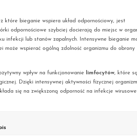
 które bieganie wspiera układ odpornościowy, jest
órki odpornościowe szybciej docierają do miejsc w organ
u infekcji lub stanów zapalnych. Intensywne bieganie m
lei może wspierać ogólną zdolność organizmu do obrony
ozytywny wpływ na funkcjonowanie
limfocytów
, które s
cznej. Dzięki intensywnej aktywności fizycznej organiz
ekłada się na zwiększoną odporność na infekcje wirusowe
pis