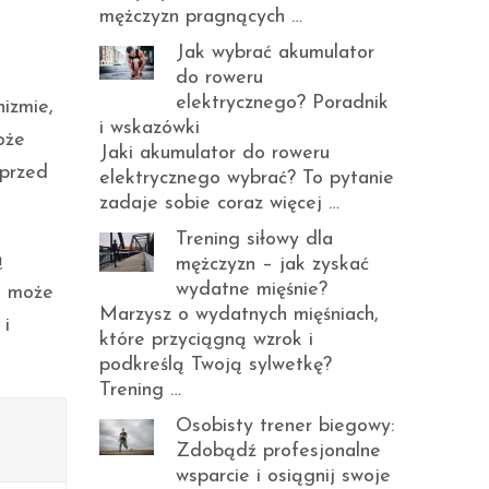
mężczyzn pragnących …
Jak wybrać akumulator
do roweru
elektrycznego? Poradnik
izmie,
i wskazówki
oże
Jaki akumulator do roweru
 przed
elektrycznego wybrać? To pytanie
zadaje sobie coraz więcej …
Trening siłowy dla
ą
mężczyzn – jak zyskać
wydatne mięśnie?
m może
Marzysz o wydatnych mięśniach,
 i
które przyciągną wzrok i
podkreślą Twoją sylwetkę?
Trening …
Osobisty trener biegowy:
Zdobądź profesjonalne
wsparcie i osiągnij swoje