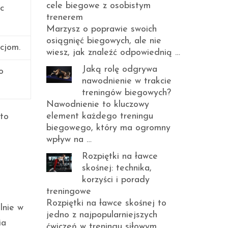
cele biegowe z osobistym
c
trenerem
Marzysz o poprawie swoich
osiągnięć biegowych, ale nie
cjom.
wiesz, jak znaleźć odpowiednią …
Jaką rolę odgrywa
o
nawodnienie w trakcie
treningów biegowych?
Nawodnienie to kluczowy
element każdego treningu
 to
biegowego, który ma ogromny
wpływ na …
Rozpiętki na ławce
skośnej: technika,
korzyści i porady
treningowe
Rozpiętki na ławce skośnej to
lnie w
jedno z najpopularniejszych
ia
ćwiczeń w treningu siłowym, …