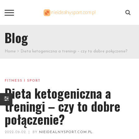
Szukaj
Blog
Home
Dieta ketogeniczna a treningi – czy to dobre połączenie?
FITNESS I SPORT
Dieta ketogeniczna a
treningi – czy to dobre
połączenie?
2022-09-02
|
BY
NIEIDEALNYSPORT.COM.PL