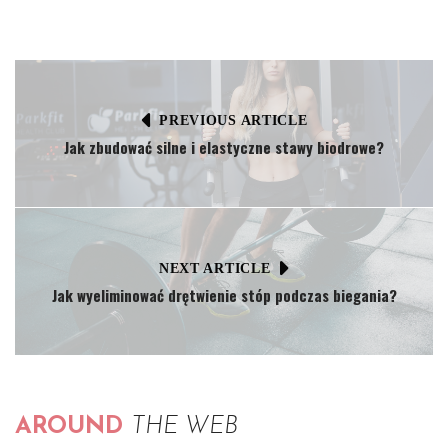
PREVIOUS ARTICLE
Jak zbudować silne i elastyczne stawy biodrowe?
NEXT ARTICLE
Jak wyeliminować drętwienie stóp podczas biegania?
AROUND
THE WEB