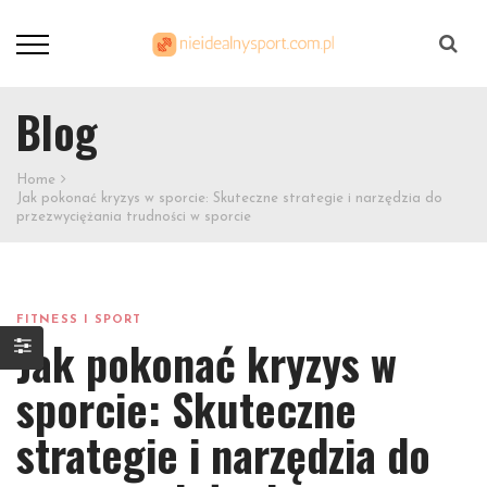
Szukaj
Blog
Home
Jak pokonać kryzys w sporcie: Skuteczne strategie i narzędzia do
przezwyciężania trudności w sporcie
FITNESS I SPORT
Jak pokonać kryzys w
sporcie: Skuteczne
strategie i narzędzia do