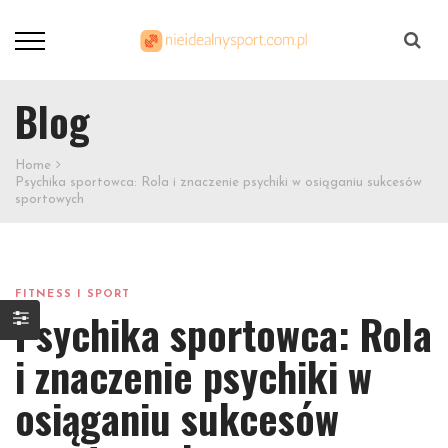
Szukaj
Blog
Home
Psychika sportowca: Rola i znaczenie psychiki w osiąganiu sukcesów
sportowych
FITNESS I SPORT
Psychika sportowca: Rola
i znaczenie psychiki w
osiąganiu sukcesów