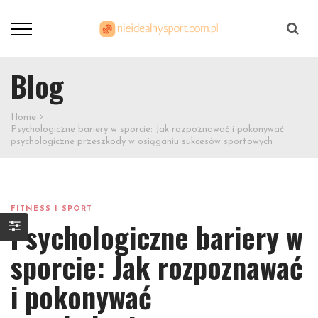
Szukaj
Blog
Home
Psychologiczne bariery w sporcie: Jak rozpoznawać i pokonywać
psychologiczne przeszkody w osiąganiu sukcesów sportowych
FITNESS I SPORT
Psychologiczne bariery w
sporcie: Jak rozpoznawać
i pokonywać