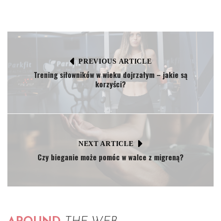
PREVIOUS ARTICLE
Trening siłowników w wieku dojrzałym – jakie są
korzyści?
NEXT ARTICLE
Czy bieganie może pomóc w walce z migreną?