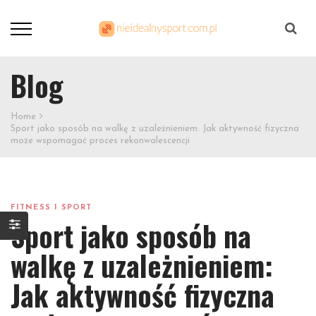
Szukaj
Blog
Home
Sport jako sposób na walkę z uzależnieniem: Jak aktywność fizyczna
może wspomagać proces rekonwalescencji
FITNESS I SPORT
Sport jako sposób na
walkę z uzależnieniem:
Jak aktywność fizyczna