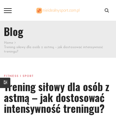
Szukaj
Blog
Home
Trening siłowy dla osób z astmą – jak dostosować intensywność
treningu?
FITNESS I SPORT
Trening siłowy dla osób z
astmą – jak dostosować
intensywność treningu?