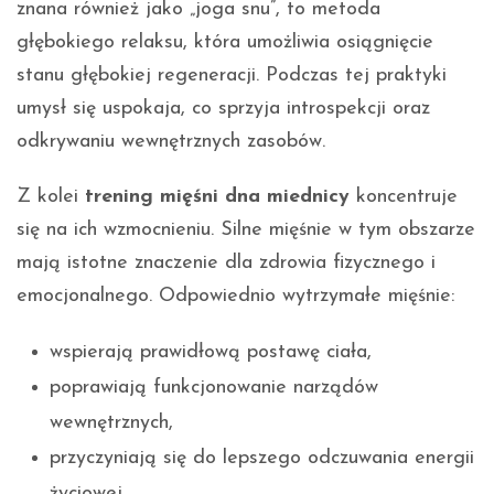
znana również jako „joga snu”, to metoda
głębokiego relaksu, która umożliwia osiągnięcie
stanu głębokiej regeneracji. Podczas tej praktyki
umysł się uspokaja, co sprzyja introspekcji oraz
odkrywaniu wewnętrznych zasobów.
Z kolei
trening mięśni dna miednicy
koncentruje
się na ich wzmocnieniu. Silne mięśnie w tym obszarze
mają istotne znaczenie dla zdrowia fizycznego i
emocjonalnego. Odpowiednio wytrzymałe mięśnie:
wspierają prawidłową postawę ciała,
poprawiają funkcjonowanie narządów
wewnętrznych,
przyczyniają się do lepszego odczuwania energii
życiowej.