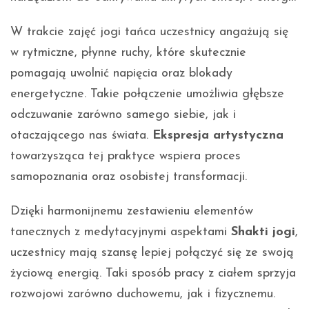
W trakcie zajęć jogi tańca uczestnicy angażują się
w rytmiczne, płynne ruchy, które skutecznie
pomagają uwolnić napięcia oraz blokady
energetyczne. Takie połączenie umożliwia głębsze
odczuwanie zarówno samego siebie, jak i
otaczającego nas świata.
Ekspresja artystyczna
towarzysząca tej praktyce wspiera proces
samopoznania oraz osobistej transformacji.
Dzięki harmonijnemu zestawieniu elementów
tanecznych z medytacyjnymi aspektami
Shakti jogi
,
uczestnicy mają szansę lepiej połączyć się ze swoją
życiową energią. Taki sposób pracy z ciałem sprzyja
rozwojowi zarówno duchowemu, jak i fizycznemu.