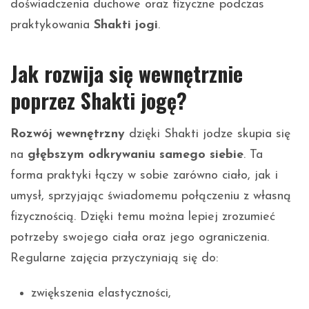
doświadczenia duchowe oraz fizyczne podczas
praktykowania
Shakti jogi
.
Jak rozwija się wewnętrznie
poprzez Shakti jogę?
Rozwój wewnętrzny
dzięki Shakti jodze skupia się
na
głębszym odkrywaniu samego siebie
. Ta
forma praktyki łączy w sobie zarówno ciało, jak i
umysł, sprzyjając świadomemu połączeniu z własną
fizycznością. Dzięki temu można lepiej zrozumieć
potrzeby swojego ciała oraz jego ograniczenia.
Regularne zajęcia przyczyniają się do:
zwiększenia elastyczności,