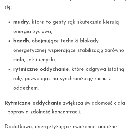
się:
mudry
, które to gesty rąk skutecznie kierują
energią życiową,
bandh
, obejmujące techniki blokady
energetycznej wspierające stabilizację zarówno
ciała, jak i umysłu,
rytmiczne oddychanie
, które odgrywa istotną
rolę, pozwalając na synchronizację ruchu z
oddechem.
Rytmiczne oddychanie
zwiększa świadomość ciała
i poprawia zdolność koncentracji.
Dodatkowo, energetyzujące ćwiczenia taneczne