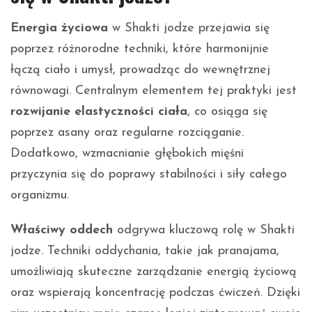
Energia życiowa
w Shakti jodze przejawia się
poprzez różnorodne techniki, które harmonijnie
łączą ciało i umysł, prowadząc do wewnętrznej
równowagi. Centralnym elementem tej praktyki jest
rozwijanie elastyczności ciała
, co osiąga się
poprzez asany oraz regularne rozciąganie.
Dodatkowo, wzmacnianie głębokich mięśni
przyczynia się do poprawy stabilności i siły całego
organizmu.
Właściwy oddech
odgrywa kluczową rolę w Shakti
jodze. Techniki oddychania, takie jak pranajama,
umożliwiają skuteczne zarządzanie energią życiową
oraz wspierają koncentrację podczas ćwiczeń. Dzięki