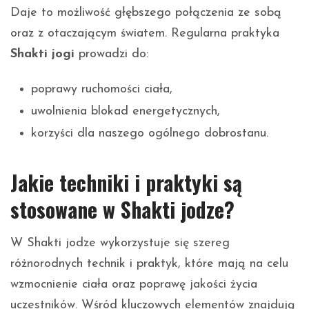
Daje to możliwość głębszego połączenia ze sobą
oraz z otaczającym światem. Regularna praktyka
Shakti jogi
prowadzi do:
poprawy ruchomości ciała,
uwolnienia blokad energetycznych,
korzyści dla naszego ogólnego dobrostanu.
Jakie techniki i praktyki są
stosowane w Shakti jodze?
W Shakti jodze wykorzystuje się szereg
różnorodnych technik i praktyk, które mają na celu
wzmocnienie ciała oraz poprawę jakości życia
uczestników. Wśród kluczowych elementów znajdują