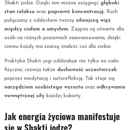
Shakti jodze. Dzięki nim można osiągnąć
głęboki
stan relaksu
oraz
poprawić koncentrację
. Ruch
połączony z oddechem tworzy
silniejszą więź
między ciałem a umysłem
. Zajęcia są otwarte dla
osób na różnych poziomach zaawansowania, dzięki
czemu każdy ma szansę znaleźć coś dla siebie.
Praktyka Shakti jogi oddziałuje nie tylko na ciało
fizyczne; rozwija także
duchowość uczestniczek
poprzez medytację i autorefleksję. Tak staje się
narzędziem osobistego wzrostu
oraz
odkrywania
wewnętrznej siły
każdej kobiety.
Jak energia życiowa manifestuje
się w Shakti jodze?