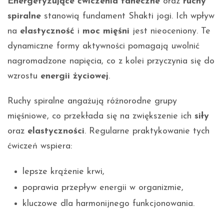
Energetyzujące ćwiczenia taneczne
oraz
ruchy
spiralne
stanowią fundament Shakti jogi. Ich wpływ
na
elastyczność
i
moc mięśni
jest nieoceniony. Te
dynamiczne formy aktywności pomagają uwolnić
nagromadzone napięcia, co z kolei przyczynia się do
wzrostu
energii życiowej
.
Ruchy spiralne angażują różnorodne grupy
mięśniowe, co przekłada się na zwiększenie ich
siły
oraz
elastyczności
. Regularne praktykowanie tych
ćwiczeń wspiera:
lepsze krążenie krwi,
poprawia przepływ energii w organizmie,
kluczowe dla harmonijnego funkcjonowania.