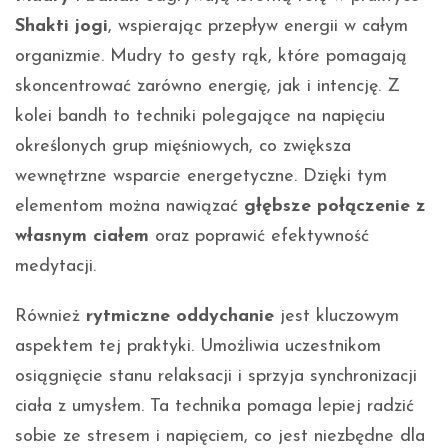
Shakti jogi
, wspierając przepływ energii w całym
organizmie. Mudry to gesty rąk, które pomagają
skoncentrować zarówno energię, jak i intencję. Z
kolei bandh to techniki polegające na napięciu
określonych grup mięśniowych, co zwiększa
wewnętrzne wsparcie energetyczne. Dzięki tym
elementom można nawiązać
głębsze połączenie z
własnym ciałem
oraz poprawić efektywność
medytacji.
Również
rytmiczne oddychanie
jest kluczowym
aspektem tej praktyki. Umożliwia uczestnikom
osiągnięcie stanu relaksacji i sprzyja synchronizacji
ciała z umysłem. Ta technika pomaga lepiej radzić
sobie ze stresem i napięciem, co jest niezbędne dla