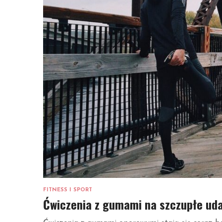
FITNESS I SPORT
Ćwiczenia z gumami na szczupłe uda: