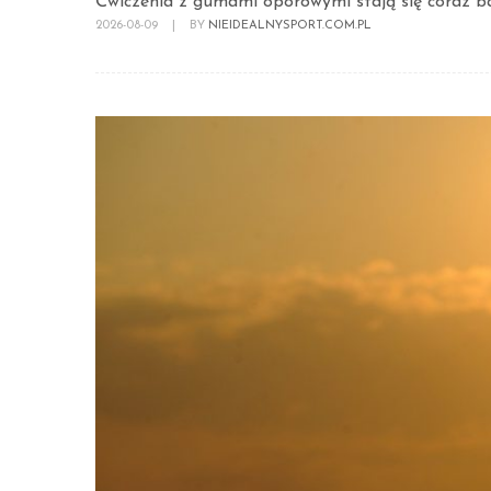
Ćwiczenia z gumami oporowymi stają się coraz ba
2026-08-09
|
BY
NIEIDEALNYSPORT.COM.PL