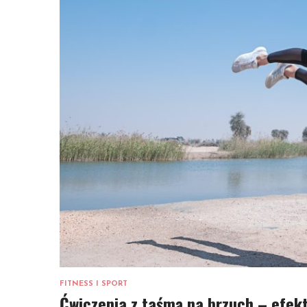
FITNESS I SPORT
Ćwiczenia z taśmą na brzuch – efek