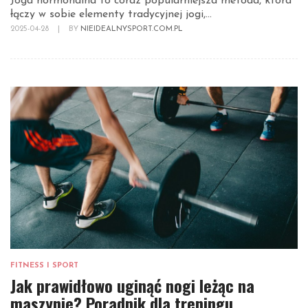
Joga hormonalna to coraz popularniejsza metoda, która
łączy w sobie elementy tradycyjnej jogi,...
2025-04-28
|
BY
NIEIDEALNYSPORT.COM.PL
FITNESS I SPORT
Jak prawidłowo uginąć nogi leżąc na
maszynie? Poradnik dla treningu