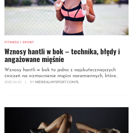
FITNESS I SPORT
Wznosy hantli w bok – technika, błędy i
angażowane mięśnie
Wznosy hantli w bok to jedno z najskuteczniejszych
ćwiczeń na wzmocnienie mięśni naramiennych, które...
2025-04-30
|
BY
NIEIDEALNYSPORT.COM.PL