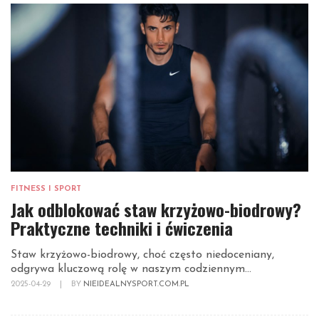
FITNESS I SPORT
Jak odblokować staw krzyżowo-biodrowy?
Praktyczne techniki i ćwiczenia
Staw krzyżowo-biodrowy, choć często niedoceniany,
odgrywa kluczową rolę w naszym codziennym...
2025-04-29
|
BY
NIEIDEALNYSPORT.COM.PL