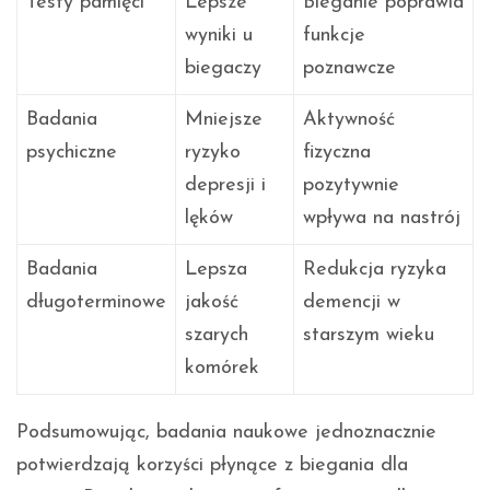
Testy pamięci
Lepsze
Bieganie poprawia
wyniki u
funkcje
biegaczy
poznawcze
Badania
Mniejsze
Aktywność
psychiczne
ryzyko
fizyczna
depresji i
pozytywnie
lęków
wpływa na nastrój
Badania
Lepsza
Redukcja ryzyka
długoterminowe
jakość
demencji w
szarych
starszym wieku
komórek
Podsumowując, badania naukowe jednoznacznie
potwierdzają korzyści płynące z biegania dla