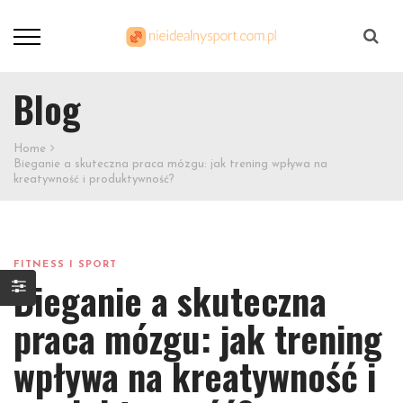
Szukaj
Blog
Home
Bieganie a skuteczna praca mózgu: jak trening wpływa na
kreatywność i produktywność?
FITNESS I SPORT
Bieganie a skuteczna
praca mózgu: jak trening
wpływa na kreatywność i