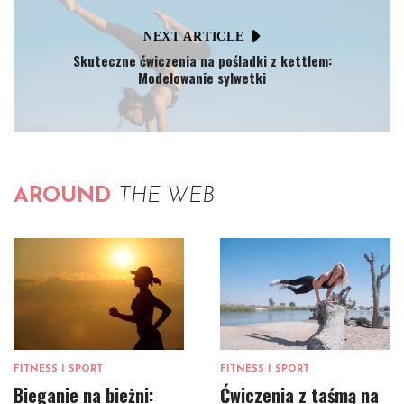
NEXT ARTICLE
Skuteczne ćwiczenia na pośladki z kettlem:
Modelowanie sylwetki
AROUND
THE WEB
FITNESS I SPORT
FITNESS I SPORT
Bieganie na bieżni:
Ćwiczenia z taśmą na