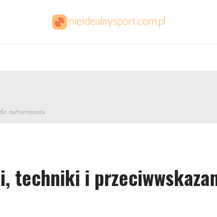
a do automasażu
i, techniki i przeciwwskaza