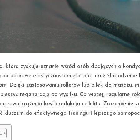
ka, która zyskuje uznanie wśród osób dbających o kondyc
ób na poprawę elastyczności mięśni nóg oraz złagodzenie 
om. Dzięki zastosowaniu rollerów lub piłek do masażu, 
spieszyć regenerację po wysiłku. Co więcej, regularne ro
oprawa krążenia krwi i redukcja cellulitu. Zrozumienie z
yć kluczem do efektywnego treningu i lepszego samopocz