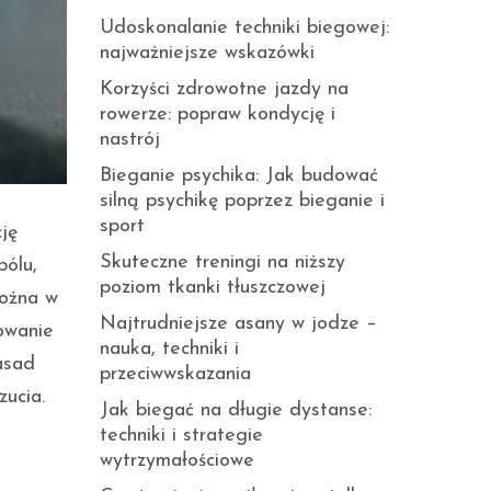
Udoskonalanie techniki biegowej:
najważniejsze wskazówki
Korzyści zdrowotne jazdy na
rowerze: popraw kondycję i
nastrój
Bieganie psychika: Jak budować
silną psychikę poprzez bieganie i
sport
ję
Skuteczne treningi na niższy
bólu,
poziom tkanki tłuszczowej
można w
Najtrudniejsze asany w jodze –
lowanie
nauka, techniki i
asad
przeciwwskazania
ucia.
Jak biegać na długie dystanse:
techniki i strategie
wytrzymałościowe