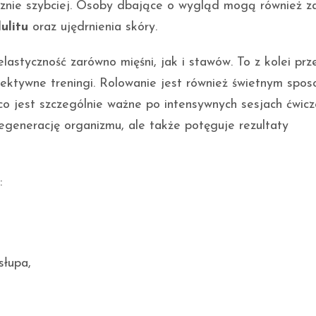
acznie szybciej. Osoby dbające o wygląd mogą również 
lulitu
oraz ujędrnienia skóry.
lastyczność zarówno mięśni, jak i stawów. To z kolei pr
efektywne treningi. Rolowanie jest również świetnym spo
co jest szczególnie ważne po intensywnych sesjach ćwicz
regenerację organizmu, ale także potęguje rezultaty
:
słupa,