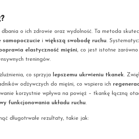
g?
 dbania o ich zdrowie oraz wydolność. Ta metoda skutec
e samopoczucie
i
większą swobodę ruchu
. Systematyc
poprawia elastyczność mięśni
, co jest istotne zarówno
ensywnych treningów.
zluźnienia, co sprzyja
lepszemu ukrwieniu tkanek
. Zwi
ładników odżywczych do mięśni, co wspiera ich
regenerac
wanie korzystnie wpływa na powięź – tkankę łączną ota
wy funkcjonowania układu ruchu
.
ąć długotrwałe rezultaty, takie jak: