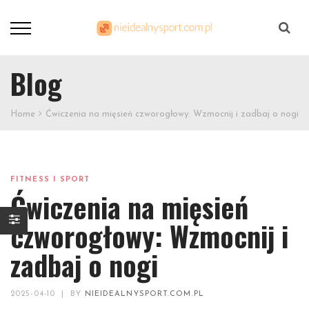
Szukaj
Blog
Home
Ćwiczenia na mięsień czworogłowy: Wzmocnij i zadbaj o nogi
FITNESS I SPORT
Ćwiczenia na mięsień
czworogłowy: Wzmocnij i
zadbaj o nogi
2025-04-10
|
BY
NIEIDEALNYSPORT.COM.PL