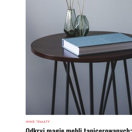
INNE TEMATY
Odkryj magię mebli tapicerowanych: