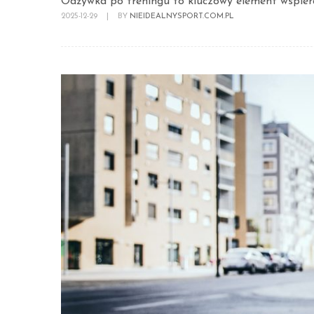
Odżywka po treningu to kluczowy element wspiera
2025-12-29
|
BY
NIEIDEALNYSPORT.COM.PL