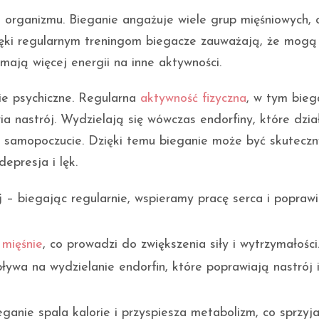
i organizmu. Bieganie angażuje wiele grup mięśniowych, 
zięki regularnym treningom biegacze zauważają, że mogą
mają więcej energii na inne aktywności.
ie psychiczne. Regularna
aktywność fizyczna
, w tym bieg
ia nastrój. Wydzielają się wówczas endorfiny, które dzia
ą samopoczucie. Dzięki temu bieganie może być skutecz
epresja i lęk.
j
– biegając regularnie, wspieramy pracę serca i popraw
e
mięśnie
, co prowadzi do zwiększenia siły i wytrzymałości
ywa na wydzielanie endorfin, które poprawiają nastrój 
ganie spala kalorie i przyspiesza metabolizm, co sprzyj