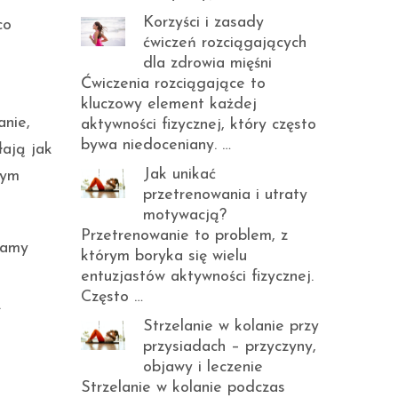
Korzyści i zasady
co
ćwiczeń rozciągających
dla zdrowia mięśni
Ćwiczenia rozciągające to
kluczowy element każdej
anie,
aktywności fizycznej, który często
bywa niedoceniany. …
łają jak
Jak unikać
nym
przetrenowania i utraty
motywacją?
Przetrenowanie to problem, z
iamy
którym boryka się wielu
entuzjastów aktywności fizycznej.
Często …
.
Strzelanie w kolanie przy
i
przysiadach – przyczyny,
objawy i leczenie
Strzelanie w kolanie podczas
a