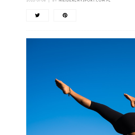
2022-01-06
|
BY
NIEIDEALNYSPORT.COM.PL