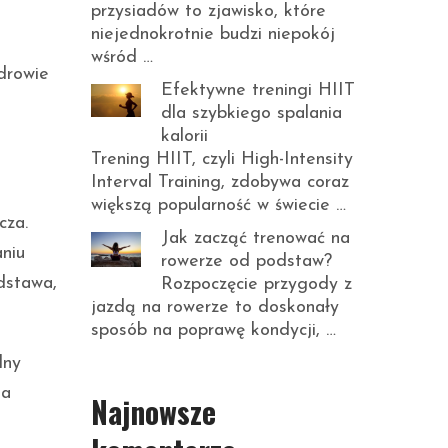
przysiadów to zjawisko, które
niejednokrotnie budzi niepokój
wśród …
drowie
Efektywne treningi HIIT
dla szybkiego spalania
kalorii
Trening HIIT, czyli High-Intensity
Interval Training, zdobywa coraz
większą popularność w świecie …
cza.
Jak zacząć trenować na
niu
rowerze od podstaw?
dstawa,
Rozpoczęcie przygody z
jazdą na rowerze to doskonały
sposób na poprawę kondycji, …
lny
na
Najnowsze