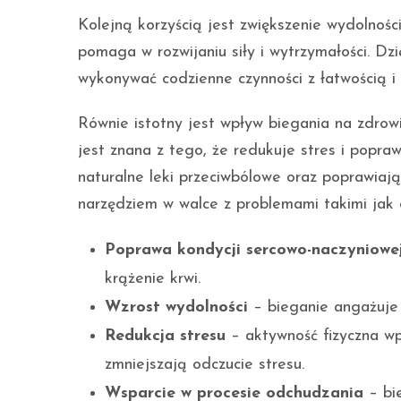
Kolejną korzyścią jest zwiększenie wydolnośc
pomaga w rozwijaniu siły i wytrzymałości. D
wykonywać codzienne czynności z łatwością i 
Równie istotny jest wpływ biegania na zdrow
jest znana z tego, że redukuje stres i popraw
naturalne leki przeciwbólowe oraz poprawiaj
narzędziem w walce z problemami takimi jak d
Poprawa kondycji sercowo-naczyniowe
krążenie krwi.
Wzrost wydolności
– bieganie angażuj
Redukcja stresu
– aktywność fizyczna wpł
zmniejszają odczucie stresu.
Wsparcie w procesie odchudzania
– bie