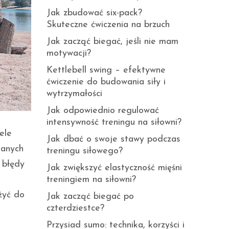
Jak zbudować six-pack?
Skuteczne ćwiczenia na brzuch
Jak zacząć biegać, jeśli nie mam
motywacji?
Kettlebell swing – efektywne
ćwiczenie do budowania siły i
wytrzymałości
Jak odpowiednio regulować
intensywność treningu na siłowni?
ele
Jak dbać o swoje stawy podczas
ianych
treningu siłowego?
 błędy
Jak zwiększyć elastyczność mięśni
treningiem na siłowni?
żyć do
Jak zacząć biegać po
czterdziestce?
Przysiad sumo: technika, korzyści i