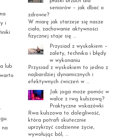
płaski brzuch dla
seniorów – jak dbać o
 na
zdrowie?
W miarę jak starzeje się nasze
y i
ciało, zachowanie aktywności
hniki
fizycznej staje się …
Przysiad z wyskokiem –
zalety, technika i błędy
w wykonaniu
a lub
Przysiad z wyskokiem to jedno z
najbardziej dynamicznych i
 warto
efektywnych ćwiczeń w …
Jak joga może pomóc w
walce z rwą kulszową?
Praktyczne wskazówki
y
Rwa kulszowa to dolegliwość,
gu.
która potrafi skutecznie
uprzykrzyć codzienne życie,
 na
wywołując ból, …