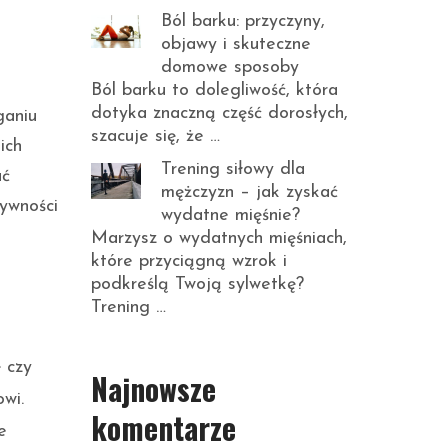
Ból barku: przyczyny,
objawy i skuteczne
domowe sposoby
Ból barku to dolegliwość, która
dotyka znaczną część dorosłych,
ganiu
szacuje się, że …
ich
Trening siłowy dla
ać
mężczyzn – jak zyskać
ywności
wydatne mięśnie?
Marzysz o wydatnych mięśniach,
które przyciągną wzrok i
podkreślą Twoją sylwetkę?
Trening …
 czy
Najnowsze
wi.
komentarze
e