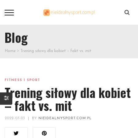
Szukaj
Blog
Home
Trening siłowy dla kobiet – fakt vs. mit
FITNESS I SPORT
Trening siłowy dla kobiet
– fakt vs. mit
2022-07-03
|
BY
NIEIDEALNYSPORT.COM.PL