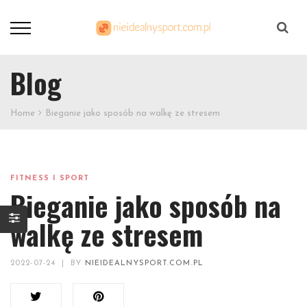
Szukaj
Blog
Home
Bieganie jako sposób na walkę ze stresem
FITNESS I SPORT
Bieganie jako sposób na
walkę ze stresem
2022-07-24
|
BY
NIEIDEALNYSPORT.COM.PL