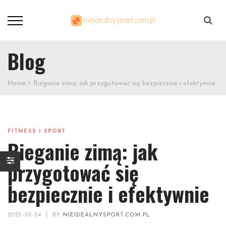
Szukaj
Blog
Home
Bieganie zimą: jak przygotować się bezpiecznie i efektywnie
FITNESS I SPORT
Bieganie zimą: jak
przygotować się
bezpiecznie i efektywnie
2025-05-24
|
BY
NIEIDEALNYSPORT.COM.PL