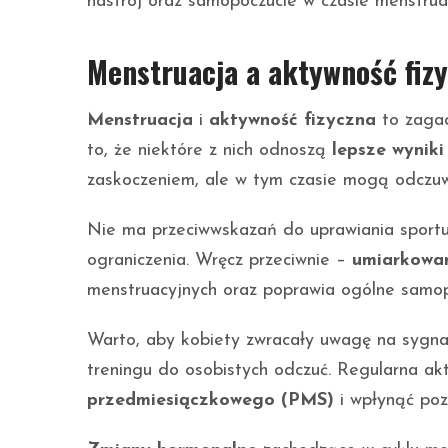
nastrój oraz samopoczucie w czasie menstruac
Menstruacja a aktywność fiz
Menstruacja
i
aktywność fizyczna
to zagad
to, że niektóre z nich odnoszą
lepsze wyniki
zaskoczeniem, ale w tym czasie mogą odcz
Nie ma przeciwwskazań do uprawiania sportu 
ograniczenia. Wręcz przeciwnie –
umiarkowan
menstruacyjnych oraz poprawia ogólne samop
Warto, aby kobiety zwracały uwagę na sygnał
treningu do osobistych odczuć. Regularna ak
przedmiesiączkowego (PMS)
i wpłynąć poz