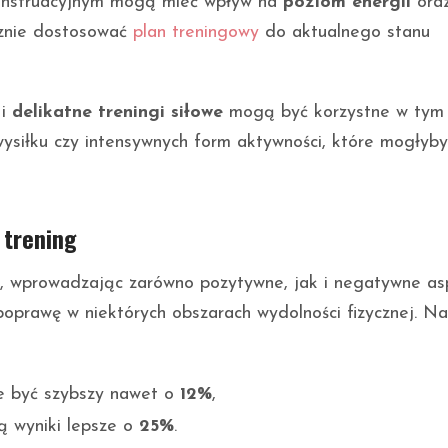
enstruacyjnym mogą mieć wpływ na
poziom energii
ora
ycznie dostosować
plan treningowy
do aktualnego stanu
 i
delikatne treningi siłowe
mogą być korzystne w tym
ysiłku czy intensywnych form aktywności, które mogłyby
 trening
, wprowadzając zarówno pozytywne, jak i negatywne as
poprawę w niektórych obszarach wydolności fizycznej. Na
że być szybszy nawet o
12%
,
ą wyniki lepsze o
25%
.