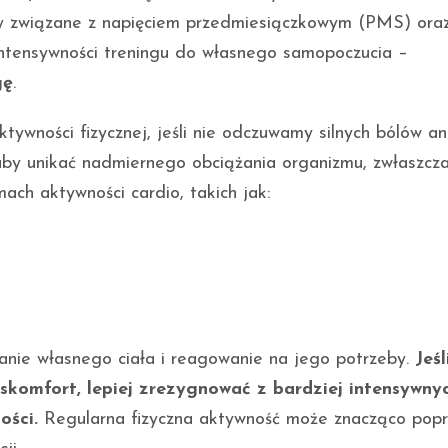
wy związane z napięciem przedmiesiączkowym (PMS) oraz
intensywności treningu do własnego samopoczucia –
gę
.
tywności fizycznej, jeśli nie odczuwamy silnych bólów an
y unikać nadmiernego obciążania organizmu, zwłaszcza
mach aktywności cardio, takich jak:
hanie własnego ciała i reagowanie na jego potrzeby.
Jeśl
yskomfort, lepiej zrezygnować z bardziej intensywny
ości.
Regularna fizyczna aktywność może znacząco popr