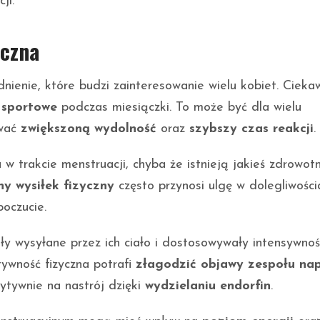
ji.
yczna
nienie, które budzi zainteresowanie wielu kobiet. Cieka
 sportowe
podczas miesiączki. To może być dla wielu
uwać
zwiększoną wydolność
oraz
szybszy czas reakcji
.
w trakcie menstruacji, chyba że istnieją jakieś zdrowot
y wysiłek fizyczny
często przynosi ulgę w dolegliwości
oczucie.
y wysyłane przez ich ciało i dostosowywały intensywnoś
tywność fizyczna potrafi
złagodzić objawy zespołu nap
ytywnie na nastrój dzięki
wydzielaniu endorfin
.