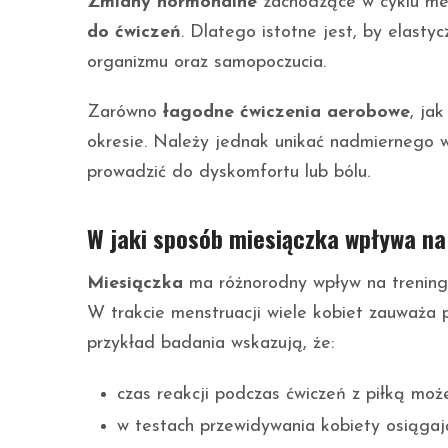
Zmiany hormonalne
zachodzące w cyklu m
do ćwiczeń
. Dlatego istotne jest, by elast
organizmu oraz samopoczucia.
Zarówno
łagodne ćwiczenia aerobowe
, jak
okresie. Należy jednak unikać nadmiernego w
prowadzić do dyskomfortu lub bólu.
W jaki sposób miesiączka wpływa na
Miesiączka
ma różnorodny wpływ na trening
W trakcie menstruacji wiele kobiet zauważa 
przykład badania wskazują, że:
czas reakcji podczas ćwiczeń z piłką mo
w testach przewidywania kobiety osiągaj