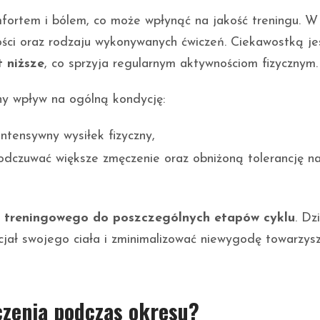
fortem i bólem, co może wpłynąć na jakość treningu. W 
ści oraz rodzaju wykonywanych ćwiczeń. Ciekawostką jes
t niższe
, co sprzyja regularnym aktywnościom fizycznym.
ny wpływ na ogólną kondycję:
 intensywny wysiłek fizyczny,
odczuwać większe zmęczenie oraz obniżoną tolerancję n
u treningowego do poszczególnych etapów cyklu
. Dz
ał swojego ciała i zminimalizować niewygodę towarzys
czenia podczas okresu?