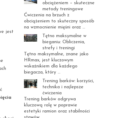
obciążeniem – skuteczne
metody treningowe
Ćwiczenia na brzuch z
obciążeniem to skuteczny sposób
na wzmocnienie mięśni oraz …
we jest
Tętno maksymalne w
bieganiu: Obliczenia,
strefy i treningi
Tętno maksymalne, znane jako
HRmax, jest kluczowym
ne
wskaźnikiem dla każdego
ach
biegacza, który …
Trening barków: korzyści,
technika i najlepsze
ć
ćwiczenia
ięcia
Trening barków odgrywa
kluczową rolę w poprawie
estetyki ramion oraz stabilności
stawów, …