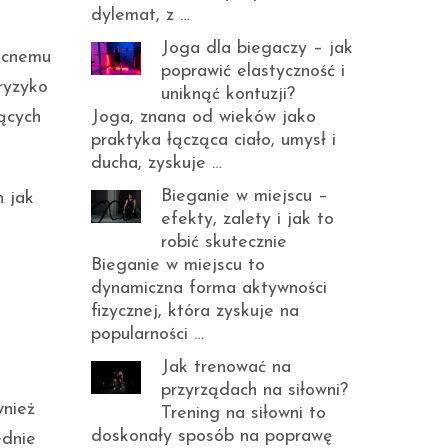
dylemat, z …
Joga dla biegaczy – jak
mocnemu
poprawić elastyczność i
ryzyko
uniknąć kontuzji?
Joga, znana od wieków jako
ących
praktyka łącząca ciało, umysł i
ducha, zyskuje …
Bieganie w miejscu –
 jak
efekty, zalety i jak to
robić skutecznie
Bieganie w miejscu to
dynamiczna forma aktywności
fizycznej, która zyskuje na
popularności …
Jak trenować na
przyrządach na siłowni?
wnież
Trening na siłowni to
doskonały sposób na poprawę
ednie