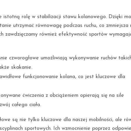
 istotną rolę w stabilizacji stawu kolanowego. Dzięki 
 stanie utrzymać równowagę podczas ruchu, co zmniejsza 
wych zawdzięczamy również efektywność sportów wymagaj
nie czworogłowe umożliwiają wykonywanie ruchów takich
akże skakanie.
awidłowe funkcjonowanie kolana, co jest kluczowe dla
konywane ćwiczenia z obciążeniem opierają się na sile
wój całego ciała.
łowe są nie tylko kluczowe dla naszej mobilności, ale ró
cyplinach sportowych. Ich wzmocnienie poprzez odpowi