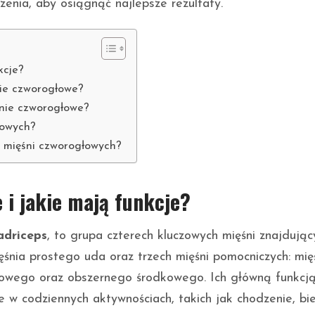
enia, aby osiągnąć najlepsze rezultaty.
kcje?
nie czworogłowe?
nie czworogłowe?
łowych?
j mięśni czworogłowych?
 i jakie mają funkcje?
adriceps
, to grupa czterech kluczowych mięśni znajdując
ięśnia prostego uda oraz trzech mięśni pomocniczych: mię
owego oraz obszernego środkowego. Ich główną funkcją
ne w codziennych aktywnościach, takich jak chodzenie, bi