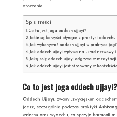
otoczenie.
Spis treści
Co to jest joga oddech ujjayi?
Jakie są korzyści płynące z praktyki oddechu 
Jak wykonywać oddech ujjayi w praktyce jogi
Jak oddech ujjayi wpływa na układ nerwowy i 
Jaką rolę oddech ujjayi odgrywa w medytacji 
Jak oddech ujjayi jest stosowany w kontekście
Co to jest joga oddech ujjayi
Oddech Ujjayi
, zwany „zwycięskim oddechem
jodze, szczególnie podczas praktyki
Ashtan
wdechu oraz wydechu, co sprzyja harmonii mi