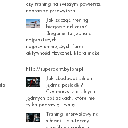
czy trening na świeżym powietrzu
naprawdę przewyższa …
Jak zacząć treningi
biegowe od zera?
Bieganie to jedna z
najprostszych i
najprzyjemniejszych form
aktywności fizycznej, która może
…
http://superdent.bytom.pl
Jak zbudować silne i
jędrne pośladki?
nia
Czy marzysz o silnych i
jędrnych pośladkach, które nie
tylko poprawią Twoją …
Trening interwałowy na
siłowni – skuteczny
sposób na spalanie