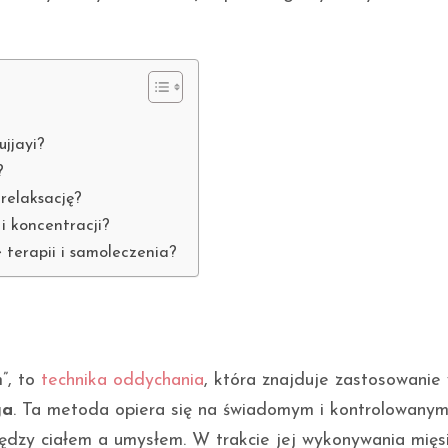
ujjayi?
?
relaksację?
i koncentracji?
 terapii i samoleczenia?
?
”, to
technika oddychania
, która znajduje zastosowanie
ga
. Ta metoda opiera się na świadomym i kontrolowany
ędzy ciałem a umysłem. W trakcie jej wykonywania mięs