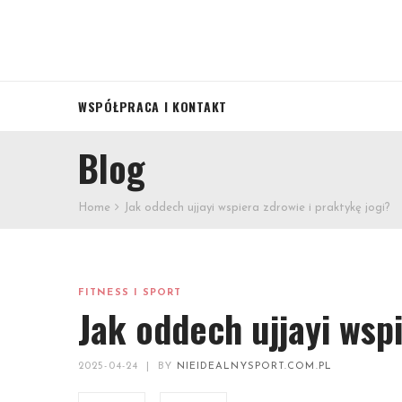
WSPÓŁPRACA I KONTAKT
Blog
Home
Jak oddech ujjayi wspiera zdrowie i praktykę jogi?
FITNESS I SPORT
Jak oddech ujjayi wspi
2025-04-24
|
BY
NIEIDEALNYSPORT.COM.PL