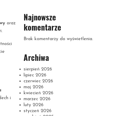
Najnowsze
owy
oraz
komentarze
i.
Brak komentarzy do wyświetlenia.
tności
cie
Archiwa
sierpień 2026
lipiec 2026
czerwiec 2026
maj 2026
a
kwiecień 2026
dech i
marzec 2026
luty 2026
styczeń 2026