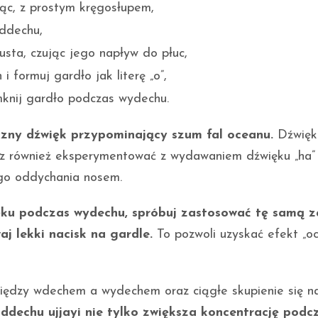
jąc, z prostym kręgosłupem,
oddechu,
usta, czując jego napływ do płuc,
 formuj gardło jak literę „o”,
amknij gardło podczas wydechu.
zny dźwięk przypominający szum fal oceanu.
Dźwięk
esz również eksperymentować z wydawaniem dźwięku „ha”
go oddychania nosem.
ęku podczas wydechu, spróbuj zastosować tę samą 
j lekki nacisk na gardle.
To pozwoli uzyskać efekt „o
iędzy wdechem a wydechem oraz ciągłe skupienie się n
ddechu ujjayi nie tylko zwiększa koncentrację podc