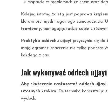
wsparcie w problemach ze snem oraz dep
Kolejną istotną zaletą jest
poprawa krążeni
klarowności myśli i ogólnego samopoczucia.
trawienny
, pomagając radzić sobie z różnymi
Praktyka oddechu ujjayi
przyczynia się do 
mają ogromne znaczenie nie tylko podczas ćwi
każdego z nas.
Jak wykonywać oddech ujjayi
Aby skutecznie zastosować oddech ujjayi 
istotnych kroków.
Ta technika koncentruje s
wydech.