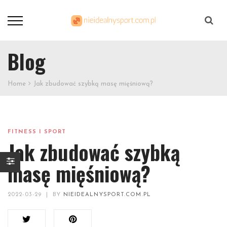
Szukaj
Blog
Home
Jak zbudować szybką masę mięśniową?
FITNESS I SPORT
Jak zbudować szybką
masę mięśniową?
2022-03-29
|
BY
NIEIDEALNYSPORT.COM.PL