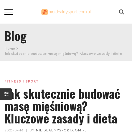
Szukaj
Blog
Home
Jak skutecznie budować masę mięśniową? Kluczowe zasady i dieta
FITNESS I SPORT
Jak skutecznie budować
masę mięśniową?
Kluczowe zasady i dieta
2025-04-18
|
BY
NIEIDEALNYSPORT.COM.PL