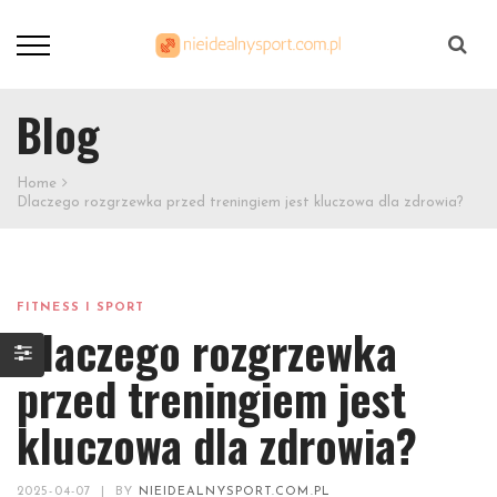
Szukaj
Blog
Home
Dlaczego rozgrzewka przed treningiem jest kluczowa dla zdrowia?
FITNESS I SPORT
Dlaczego rozgrzewka
przed treningiem jest
kluczowa dla zdrowia?
2025-04-07
|
BY
NIEIDEALNYSPORT.COM.PL