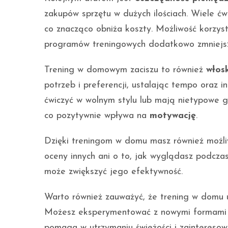
zakupów sprzętu w dużych ilościach. Wiele ć
co znacząco obniża koszty. Możliwość korzys
programów treningowych dodatkowo zmniejsza
Trening w domowym zaciszu to również
włos
potrzeb i preferencji, ustalając tempo oraz i
ćwiczyć w wolnym stylu lub mają nietypowe go
co pozytywnie wpływa na
motywację
.
Dzięki treningom w domu masz również możli
oceny innych ani o to, jak wyglądasz podczas
może zwiększyć jego efektywność.
Warto również zauważyć, że trening w domu 
Możesz eksperymentować z nowymi formami akt
pomaga w utrzymaniu świeżości i zainteresow