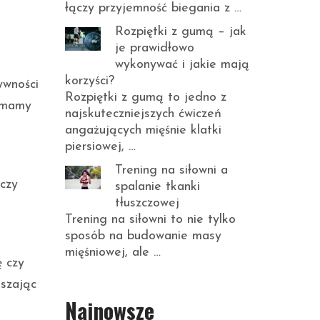
łączy przyjemność biegania z …
Rozpiętki z gumą – jak
je prawidłowo
wykonywać i jakie mają
korzyści?
ywności
Rozpiętki z gumą to jedno z
e mamy
najskuteczniejszych ćwiczeń
angażujących mięśnie klatki
piersiowej, …
Trening na siłowni a
 czy
spalanie tkanki
tłuszczowej
Trening na siłowni to nie tylko
sposób na budowanie masy
mięśniowej, ale …
ę czy
jszając
Najnowsze