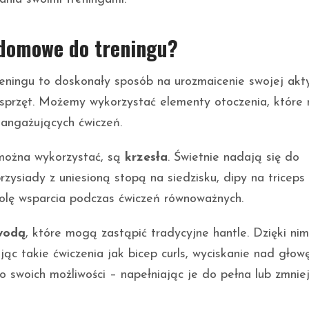
 domowe do treningu?
ningu to doskonały sposób na urozmaicenie swojej akt
i sprzęt. Możemy wykorzystać elementy otoczenia, któr
 angażujących ćwiczeń.
 można wykorzystać, są
krzesła
. Świetnie nadają się do
zysiady z uniesioną stopą na siedzisku, dipy na triceps
rolę wsparcia podczas ćwiczeń równoważnych.
 wodą
, które mogą zastąpić tradycyjne hantle. Dzięki nim
c takie ćwiczenia jak bicep curls, wyciskanie nad głow
swoich możliwości – napełniając je do pełna lub zmnie