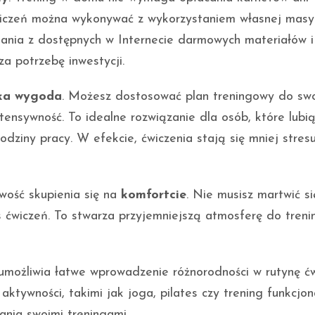
wiczeń można wykonywać z wykorzystaniem własnej masy 
tania z dostępnych w Internecie darmowych materiałów i
 potrzebę inwestycji.
ka wygoda
. Możesz dostosować plan treningowy do sw
ntensywność. To idealne rozwiązanie dla osób, które lubi
dziny pracy. W efekcie, ćwiczenia stają się mniej stresu
wość skupienia się na
komfortcie
. Nie musisz martwić si
 ćwiczeń. To stwarza przyjemniejszą atmosferę do treni
umożliwia łatwe wprowadzenie różnorodności w rutynę ćw
ywności, takimi jak joga, pilates czy trening funkcjon
ania swoimi treningami.