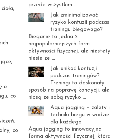
przede wszystkim …
ciała,
Jak zminimalizować
ryzyko kontuzji podczas
treningu biegowego?
Bieganie to jedna z
oich
najpopularniejszych form
aktywności fizycznej, ale niestety
ą
niesie ze …
jące,
Jak unikać kontuzji
podczas treningów?
Treningi to doskonały
ę o
sposób na poprawę kondycji, ale
ngu, co
niosą ze sobą ryzyko …
Aqua jogging – zalety i
techniki biegu w wodzie
iczeń.
dla każdego
Aqua jogging to innowacyjna
alny, co
forma aktywności fizycznej, która