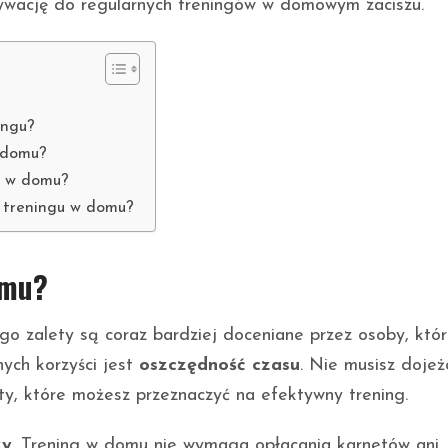
tywację do regularnych treningów w domowym zaciszu.
ingu?
w domu?
y w domu?
o treningu w domu?
omu?
go zalety są coraz bardziej doceniane przez osoby, któ
ych korzyści jest
oszczędność czasu
. Nie musisz doje
ty, które możesz przeznaczyć na efektywny trening.
zy
. Trening w domu nie wymaga opłacania karnetów ani