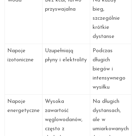
Woda
Bez kcal, łatwo
Na każdy
przyswajalna
bieg,
szczególnie
krótkie
dystanse
Napoje
Uzupełniają
Podczas
izotoniczne
płyny i elektrolity
długich
biegów i
intensywnego
wysiłku
Napoje
Wysoka
Na długich
energetyczne
zawartość
dystansach,
węglowodanów,
ale w
często z
umiarkowanych