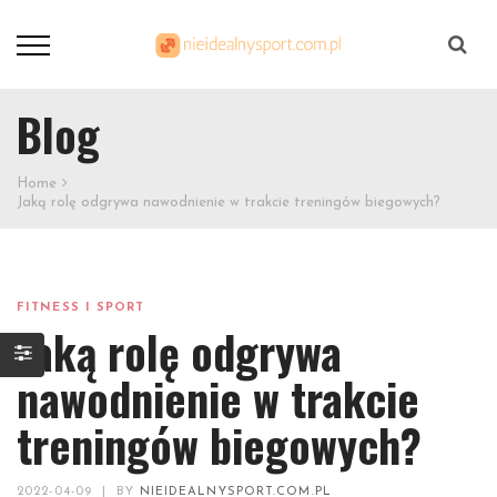
Szukaj
Blog
Home
Jaką rolę odgrywa nawodnienie w trakcie treningów biegowych?
FITNESS I SPORT
Jaką rolę odgrywa
nawodnienie w trakcie
treningów biegowych?
2022-04-09
|
BY
NIEIDEALNYSPORT.COM.PL