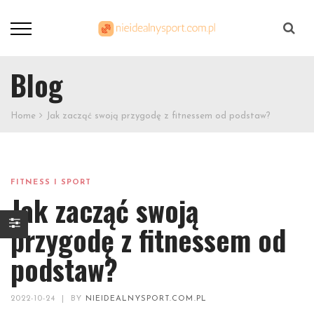
Szukaj
Blog
Home
Jak zacząć swoją przygodę z fitnessem od podstaw?
FITNESS I SPORT
Jak zacząć swoją
przygodę z fitnessem od
podstaw?
2022-10-24
|
BY
NIEIDEALNYSPORT.COM.PL