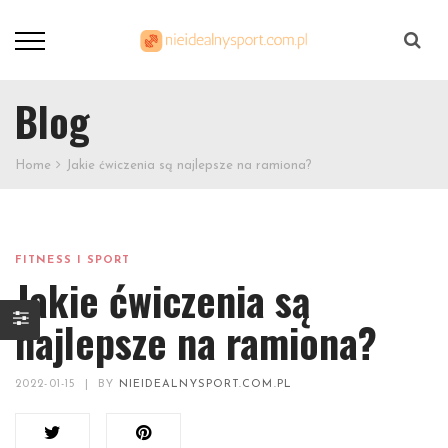
Szukaj
Blog
Home
Jakie ćwiczenia są najlepsze na ramiona?
FITNESS I SPORT
Jakie ćwiczenia są
najlepsze na ramiona?
2022-01-15
|
BY
NIEIDEALNYSPORT.COM.PL