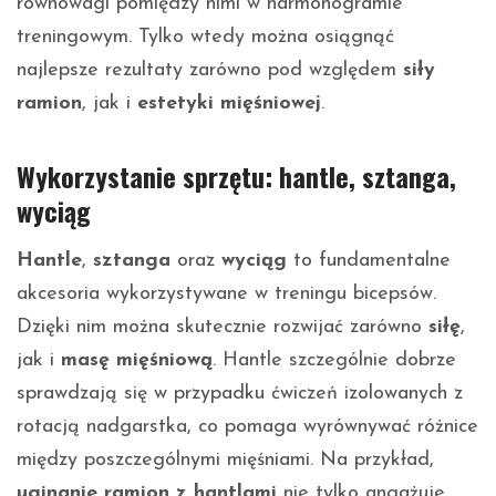
równowagi pomiędzy nimi w harmonogramie
treningowym. Tylko wtedy można osiągnąć
najlepsze rezultaty zarówno pod względem
siły
ramion
, jak i
estetyki mięśniowej
.
Wykorzystanie sprzętu: hantle, sztanga,
wyciąg
Hantle
,
sztanga
oraz
wyciąg
to fundamentalne
akcesoria wykorzystywane w treningu bicepsów.
Dzięki nim można skutecznie rozwijać zarówno
siłę
,
jak i
masę mięśniową
. Hantle szczególnie dobrze
sprawdzają się w przypadku ćwiczeń izolowanych z
rotacją nadgarstka, co pomaga wyrównywać różnice
między poszczególnymi mięśniami. Na przykład,
uginanie ramion z hantlami
nie tylko angażuje