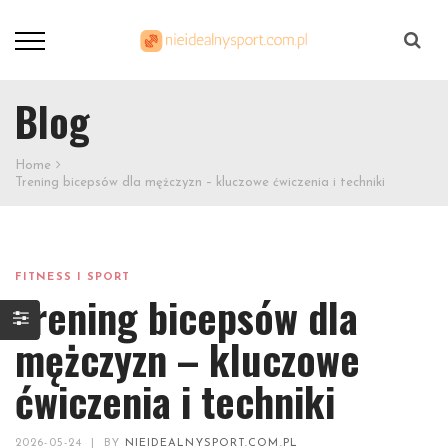
Szukaj
Blog
Home
Trening bicepsów dla mężczyzn – kluczowe ćwiczenia i techniki
FITNESS I SPORT
Trening bicepsów dla
mężczyzn – kluczowe
ćwiczenia i techniki
2026-05-24
|
BY
NIEIDEALNYSPORT.COM.PL