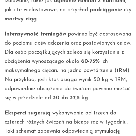
izolowane, takie jak
uginanie ramion z hantlami
,
jak i te wielostawowe, na przykład
podciąganie
czy
martwy ciąg
.
Intensywność treningów
powinna być dostosowana
do poziomu doświadczenia oraz postawionych celów.
Dla osób początkujących zaleca się korzystanie z
obciążenia wynoszącego około
60-75%
ich
maksymalnego ciężaru na jedno powtórzenie (
1RM
).
Na przykład, jeśli ktoś osiąga wynik 50 kg w 1RM,
odpowiednie obciążenie do ćwiczeń powinno mieścić
się w przedziale od
30 do 37,5 kg
.
Eksperci sugerują
wykonywanie od trzech do
czterech różnych ćwiczeń na biceps raz w tygodniu.
Taki schemat zapewnia odpowiednią stymulację