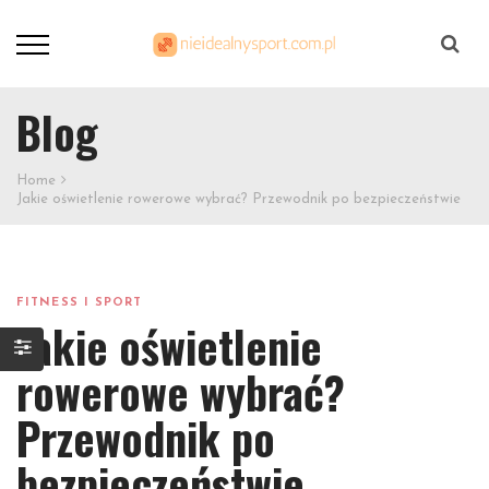
Szukaj
Blog
Home
Jakie oświetlenie rowerowe wybrać? Przewodnik po bezpieczeństwie
FITNESS I SPORT
Jakie oświetlenie
rowerowe wybrać?
Przewodnik po
bezpieczeństwie