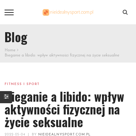
Szukaj
Blog
Home
Bieganie a libido: wpływ aktywności fizycznej na życie seksualne
FITNESS I SPORT
Bieganie a libido: wpływ
aktywności fizycznej na
życie seksualne
2022-05-04
|
BY
NIEIDEALNYSPORT.COM.PL