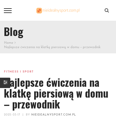
Szukaj
Blog
Home
Najlepsze ćwiczenia na klatkę piersiową w domu – przewodnik
FITNESS I SPORT
Najlepsze ćwiczenia na
klatkę piersiową w domu
– przewodnik
2025-03-17
|
BY
NIEIDEALNYSPORT.COM.PL