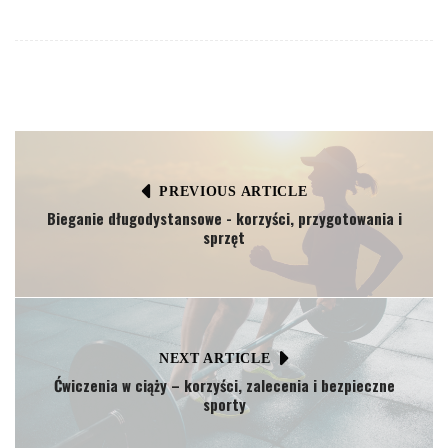
PREVIOUS ARTICLE
Bieganie długodystansowe - korzyści, przygotowania i
sprzęt
NEXT ARTICLE
Ćwiczenia w ciąży – korzyści, zalecenia i bezpieczne
sporty