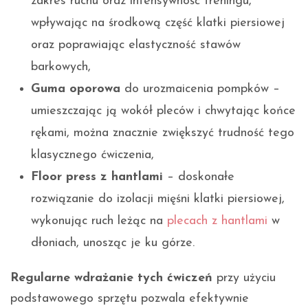
zakres ruchu oraz intensywność treningu,
wpływając na środkową część klatki piersiowej
oraz poprawiając elastyczność stawów
barkowych,
Guma oporowa
do urozmaicenia pompków –
umieszczając ją wokół pleców i chwytając końce
rękami, można znacznie zwiększyć trudność tego
klasycznego ćwiczenia,
Floor press z hantlami
– doskonałe
rozwiązanie do izolacji mięśni klatki piersiowej,
wykonując ruch leżąc na
plecach z hantlami
w
dłoniach, unosząc je ku górze.
Regularne wdrażanie tych ćwiczeń
przy użyciu
podstawowego sprzętu pozwala efektywnie