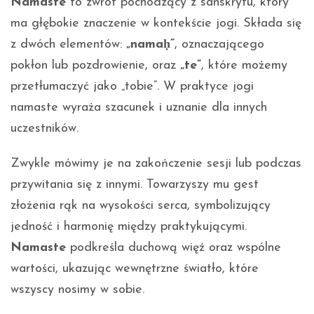
Namaste
to zwrot pochodzący z sanskrytu, który
ma głębokie znaczenie w kontekście jogi. Składa się
z dwóch elementów:
„namaḥ”
, oznaczającego
pokłon lub pozdrowienie, oraz
„te”
, które możemy
przetłumaczyć jako „tobie”. W praktyce jogi
namaste wyraża szacunek i uznanie dla innych
uczestników.
Zwykle mówimy je na zakończenie sesji lub podczas
przywitania się z innymi. Towarzyszy mu gest
złożenia rąk na wysokości serca, symbolizujący
jedność i harmonię między praktykującymi.
Namaste
podkreśla duchową więź oraz wspólne
wartości, ukazując wewnętrzne światło, które
wszyscy nosimy w sobie.