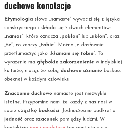
duchowe konotacje
Etymologia
słowa „namaste” wywodzi się z języka
sanskryckiego i składa się z dwóch elementów:
„namas”
, które oznacza
„pokłon”
lub
„ukłon”
, oraz
„te”
, co znaczy
„tobie”
. Można je dosłownie
przetłumaczyć jako
„kłaniam się tobie”
. To
wyrażenie ma
głębokie zakorzenienie
w indyjskiej
kulturze, niosąc ze sobą
duchowe uznanie
boskości
obecnej w każdym człowieku.
Znaczenie duchowe
namaste jest niezwykle
istotne. Przypomina nam, że każdy z nas nosi w
sobie
cząstkę boskości
. Jednocześnie podkreśla
jedność
oraz
szacunek
pomiędzy ludźmi. W
kontekście
jogi i medytacji
ten gest staje się