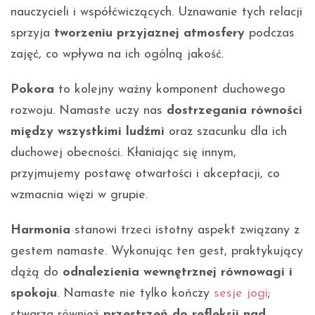
nauczycieli i współćwiczących. Uznawanie tych relacji
sprzyja
tworzeniu przyjaznej atmosfery
podczas
zajęć, co wpływa na ich ogólną jakość.
Pokora
to kolejny ważny komponent duchowego
rozwoju. Namaste uczy nas
dostrzegania równości
między wszystkimi ludźmi
oraz szacunku dla ich
duchowej obecności. Kłaniając się innym,
przyjmujemy postawę otwartości i akceptacji, co
wzmacnia więzi w grupie.
Harmonia
stanowi trzeci istotny aspekt związany z
gestem namaste. Wykonując ten gest, praktykujący
dążą do
odnalezienia wewnętrznej równowagi i
spokoju
. Namaste nie tylko kończy
sesje jogi
;
stwarza również
przestrzeń do refleksji nad