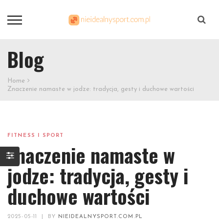
Szukaj
Blog
Home
Znaczenie namaste w jodze: tradycja, gesty i duchowe wartości
FITNESS I SPORT
Znaczenie namaste w
jodze: tradycja, gesty i
duchowe wartości
2025-05-11
|
BY
NIEIDEALNYSPORT.COM.PL