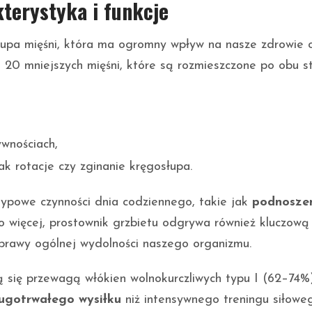
terystyka i funkcje
rupa mięśni, która ma ogromny wpływ na nasze zdrowie 
o 20 mniejszych mięśni, które są rozmieszczone po obu s
wnościach,
jak rotacje czy zginanie kręgosłupa.
 typowe czynności dnia codziennego, takie jak
podnosze
Co więcej, prostownik grzbietu odgrywa również kluczową
oprawy ogólnej wydolności naszego organizmu.
ą się przewagą włókien wolnokurczliwych typu I (62–74%)
ugotrwałego wysiłku
niż intensywnego treningu siłoweg