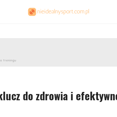
o treningu
klucz do zdrowia i efektyw