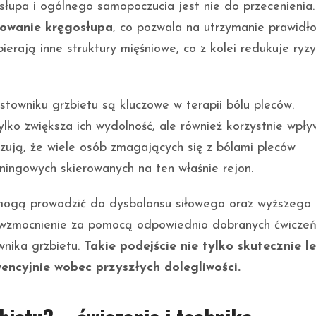
słupa i ogólnego samopoczucia jest nie do przecenienia.
zowanie kręgosłupa
, co pozwala na utrzymanie prawidł
ierają inne struktury mięśniowe, co z kolei redukuje ryz
towniku grzbietu są kluczowe w terapii bólu pleców.
lko zwiększa ich wydolność, ale również korzystnie wpł
ują, że wiele osób zmagających się z bólami pleców
ingowych skierowanych na ten właśnie rejon.
ogą prowadzić do dysbalansu siłowego oraz wyższego 
h wzmocnienie za pomocą odpowiednio dobranych ćwiczeń
wnika grzbietu.
Takie podejście nie tylko skutecznie l
wencyjnie wobec przyszłych dolegliwości.