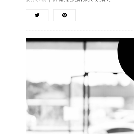
2025-04-06
|
BY
NIEIDEALNYSPORT.COM.PL