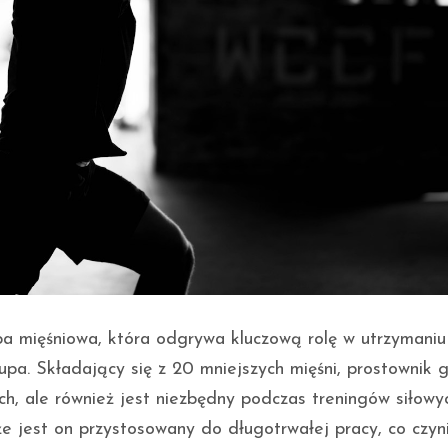
upa mięśniowa, która odgrywa kluczową rolę w utrzymaniu
upa. Składający się z 20 mniejszych mięśni, prostownik g
h, ale również jest niezbędny podczas treningów siłowy
że jest on przystosowany do długotrwałej pracy, co czyn