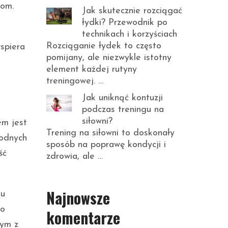
jom.
Jak skutecznie rozciągać
łydki? Przewodnik po
technikach i korzyściach
Rozciąganie łydek to często
spiera
pomijany, ale niezwykle istotny
element każdej rutyny
treningowej. …
Jak uniknąć kontuzji
podczas treningu na
siłowni?
em jest
Trening na siłowni to doskonały
rodnych
sposób na poprawę kondycji i
ść
zdrowia, ale …
Najnowsze
mu
go
komentarze
nym z