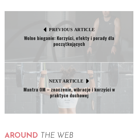
PREVIOUS ARTICLE
Wolne bieganie: Korzyści, efekty i porady dla
początkujących
NEXT ARTICLE
Mantra OM – znaczenie, wibracje i korzyści w
praktyce duchowej
AROUND
THE WEB