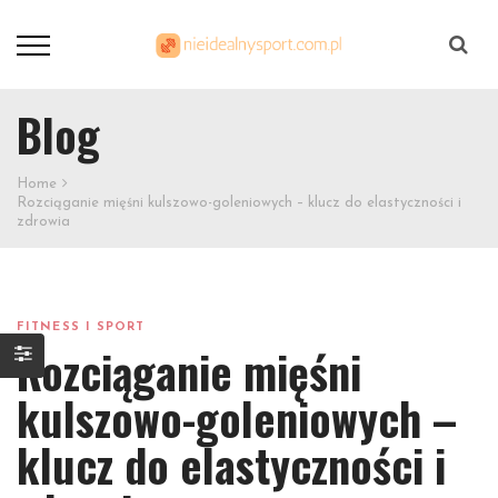
Szukaj
Blog
Home
Rozciąganie mięśni kulszowo-goleniowych – klucz do elastyczności i
zdrowia
FITNESS I SPORT
Rozciąganie mięśni
kulszowo-goleniowych –
klucz do elastyczności i