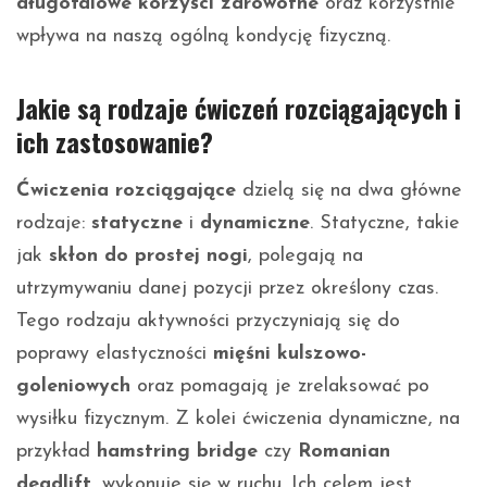
długofalowe korzyści zdrowotne
oraz korzystnie
wpływa na naszą ogólną kondycję fizyczną.
Jakie są rodzaje ćwiczeń rozciągających i
ich zastosowanie?
Ćwiczenia rozciągające
dzielą się na dwa główne
rodzaje:
statyczne
i
dynamiczne
. Statyczne, takie
jak
skłon do prostej nogi
, polegają na
utrzymywaniu danej pozycji przez określony czas.
Tego rodzaju aktywności przyczyniają się do
poprawy elastyczności
mięśni kulszowo-
goleniowych
oraz pomagają je zrelaksować po
wysiłku fizycznym. Z kolei ćwiczenia dynamiczne, na
przykład
hamstring bridge
czy
Romanian
deadlift
, wykonuje się w ruchu. Ich celem jest