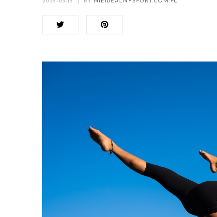
2025-05-15
|
BY
NIEIDEALNYSPORT.COM.PL