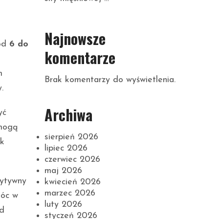
Najnowsze
 od
6 do
komentarze
m
Brak komentarzy do wyświetlenia.
.
Archiwa
yć
 mogą
sierpień 2026
ak
lipiec 2026
czerwiec 2026
maj 2026
zytywny
kwiecień 2026
marzec 2026
móc w
luty 2026
od
styczeń 2026