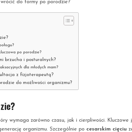
 wrócić do formy po porodzie?
zie?
połogu?
kluczowa po porodzie?
i brzucha i posturalnych?
elaksacyjnych dla młodych mam?
ultacja z fizjoterapeutą?
orodzie do możliwości organizmu?
zie?
óry wymaga zarówno czasu, jak i cierpliwości. Kluczowe j
generację organizmu. Szczególnie po
cesarskim cięciu
z