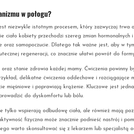
ganizmu w połogu?
est niezwykle istotnym procesem, który zazwyczaj trwa
e ciało kobiety przechodzi szereg zmian hormonalnych i
wie oraz samopoczucie. Dlatego tak ważne jest, aby w ty
tecznej regeneracji, co znacznie ułatwi powrót do formy
 oraz stanie zdrowia każdej mamy. Ćwiczenia powinny b
rzykład, delikatne ćwiczenia oddechowe i rozciągające
e mięśniowe i poprawiają krążenie. Kluczowe jest jedn
prowadzić do dyskomfortu lub bólu.
e tylko wspierają odbudowę ciała, ale również mają po
ktywność fizyczna może znacznie podnieść nastrój i po
ego warto skonsultować się z lekarzem lub specjalistą 