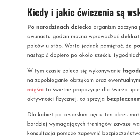
Kiedy i jakie ćwiczenia są w
Po narodzinach dziecka
organizm zaczyna p
dwunastu godzin można wprowadzać
delika
palców u stóp. Warto jednak pamiętać, że
po
nastąpić dopiero po około sześciu tygodniach
W tym czasie zaleca się wykonywanie
łagodn
na zapobieganie obrzękom oraz ewentualny
mięśni
to świetne propozycje dla świeżo upi
aktywności fizycznej, co sprzyja
bezpiecznem
Dla kobiet po cesarskim cięciu ten okres mo
bardziej wymagających treningów zawsze w
konsultacja pomoże zapewnić bezpieczeństwo