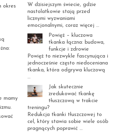
W dzisiejszym świecie, gdzie
 okres
nastolatkowie stają przed
licznymi wyzwaniami
emocjonalnymi, coraz więcej …
Powięź – kluczowa
są
tkanka łączna: budowa,
żna:
funkcje i zdrowie
Powięź to niezwykle fascynująca i
jednocześnie często niedoceniana
tkanka, która odgrywa kluczową
…
Jak skutecznie
zredukować tkankę
ode mamy
tłuszczową w trakcie
izmu.
treningu?
Redukcja tkanki tłuszczowej to
asować
cel, który stawia sobie wiele osób
pragnących poprawić …