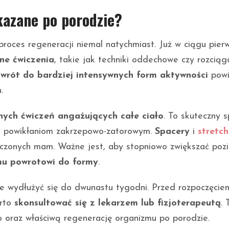
skazane po porodzie?
roces regeneracji niemal natychmiast. Już w ciągu pier
tne ćwiczenia
, takie jak techniki oddechowe czy rozciąg
wrót do bardziej intensywnych form aktywności
powi
.
ych ćwiczeń angażujących całe ciało
. To skuteczny 
m powikłaniom zakrzepowo-zatorowym.
Spacery
i
stretch
eczonych mam. Ważne jest, aby stopniowo zwiększać poz
u powrotowi do formy
.
że wydłużyć się do dwunastu tygodni. Przed rozpoczęcie
arto
skonsultować się z lekarzem lub fizjoterapeutą
. 
 oraz właściwą regenerację organizmu po porodzie.