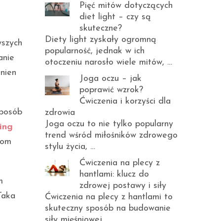
Pięć mitów dotyczących
diet light – czy są
skuteczne?
Diety light zyskały ogromną
wszych
popularność, jednak w ich
anie
otoczeniu narosło wiele mitów, …
nien
Joga oczu – jak
poprawić wzrok?
Ćwiczenia i korzyści dla
sposób
zdrowia
Joga oczu to nie tylko popularny
ing
trend wśród miłośników zdrowego
iom
stylu życia, …
Ćwiczenia na plecy z
hantlami: klucz do
m
zdrowej postawy i siły
Taka
Ćwiczenia na plecy z hantlami to
skuteczny sposób na budowanie
siły mięśniowej …