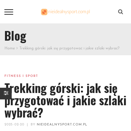
Szukaj
Blog
Home
Trekking górski: jak się przygotować i jakie szlaki wybrać?
FITNESS I SPORT
Trekking górski: jak się
przygotować i jakie szlaki
wybrać?
2025-02-20
|
BY
NIEIDEALNYSPORT.COM.PL