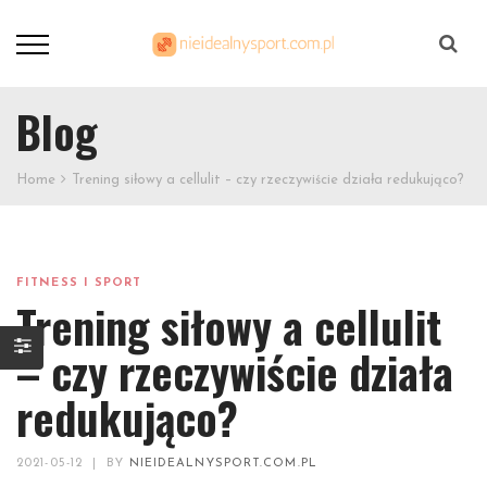
Szukaj
Blog
Home
Trening siłowy a cellulit – czy rzeczywiście działa redukująco?
FITNESS I SPORT
Trening siłowy a cellulit
– czy rzeczywiście działa
redukująco?
2021-05-12
|
BY
NIEIDEALNYSPORT.COM.PL