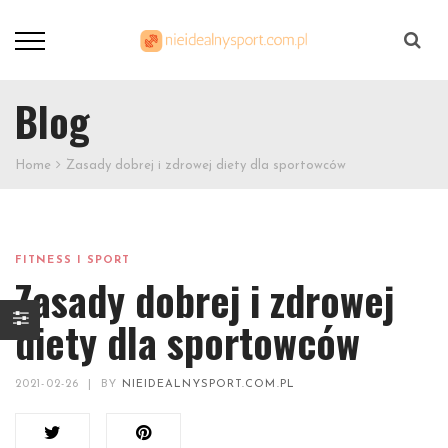
Szukaj
Blog
Home
Zasady dobrej i zdrowej diety dla sportowców
FITNESS I SPORT
Zasady dobrej i zdrowej
diety dla sportowców
2021-02-26
|
BY
NIEIDEALNYSPORT.COM.PL