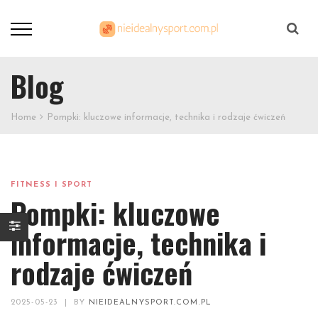
Szukaj
Blog
Home
Pompki: kluczowe informacje, technika i rodzaje ćwiczeń
FITNESS I SPORT
Pompki: kluczowe
informacje, technika i
rodzaje ćwiczeń
2025-05-23
|
BY
NIEIDEALNYSPORT.COM.PL