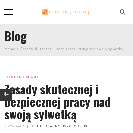
Szukaj
Blog
Home
Zasady skutecznej i bezpiecznej pracy nad swoją sylwetką
FITNESS I SPORT
Zasady skutecznej i
bezpiecznej pracy nad
swoją sylwetką
2022-06-07
|
BY
NIEIDEALNYSPORT.COM.PL