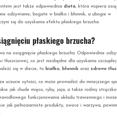
mentem jest także odpowiednia
dieta
, która wspiera osi
ne odżywianie, bogate w białko i błonnik, a ubogie w
yni się do uzyskania efektu płaskiego brzucha.
siągnięciu płaskiego brzucha?
wa na osiągnięcie płaskiego brzucha. Odpowiednie odży
i tłuszczowej, co jest niezbędne dla uzyskania szczupłej
naleźć się w diecie, to
białko
,
błonnik
oraz
zdrowe tłu
a uczucie sytości, co może prowadzić do mniejszego sp
kie jak chude mięso, ryby, jaja, a także rośliny strączko
 prawidłowego funkcjonowania układu trawiennego i moż
akie jak pełnoziarniste produkty, owoce i warzywa, powin
.