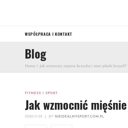
WSPÓŁPRACA I KONTAKT
Blog
Home
Jak wzmocnić mięśnie brzucha i mieć płaski brzuch?
FITNESS I SPORT
Jak wzmocnić mięśnie 
2020-11-05
|
BY
NIEIDEALNYSPORT.COM.PL