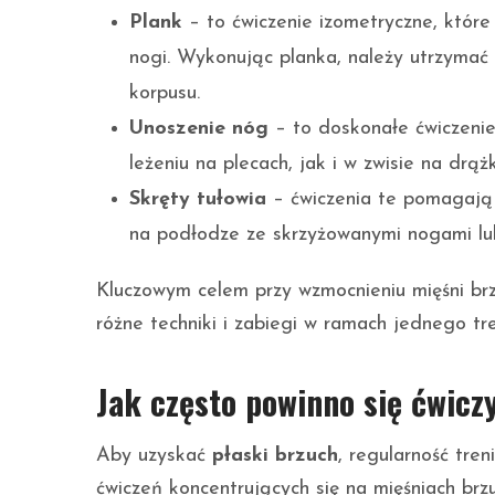
Plank
– to ćwiczenie izometryczne, które 
nogi. Wykonując planka, należy utrzymać 
korpusu.
Unoszenie nóg
– to doskonałe ćwiczeni
leżeniu na plecach, jak i w zwisie na dr
Skręty tułowia
– ćwiczenia te pomagają 
na podłodze ze skrzyżowanymi nogami lub 
Kluczowym celem przy wzmocnieniu mięśni br
różne techniki i zabiegi w ramach jednego tr
Jak często powinno się ćwicz
Aby uzyskać
płaski brzuch
, regularność tre
ćwiczeń koncentrujących się na mięśniach br