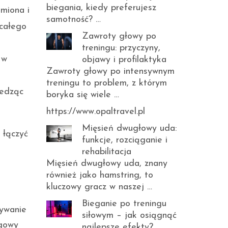
biegania, kiedy preferujesz
amiona i
samotność? …
 całego
Zawroty głowy po
treningu: przyczyny,
 w
objawy i profilaktyka
Zawroty głowy po intensywnym
treningu to problem, z którym
iedząc
boryka się wiele …
https://www.opaltravel.pl
Mięsień dwugłowy uda:
 łączyć
funkcje, rozciąganie i
rehabilitacja
Mięsień dwugłowy uda, znany
również jako hamstring, to
kluczowy gracz w naszej …
Bieganie po treningu
nywanie
siłowym – jak osiągnąć
ngowy
najlepsze efekty?