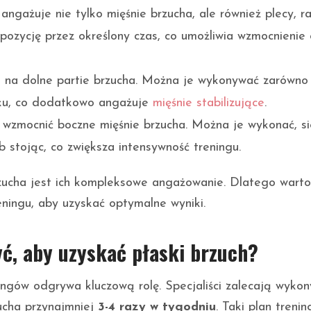
angażuje nie tylko mięśnie brzucha, ale również plecy, r
pozycję przez określony czas, co umożliwia wzmocnienie
e na dolne partie brzucha. Można je wykonywać zarówno
ążku, co dodatkowo angażuje
mięśnie stabilizujące
.
wzmocnić boczne mięśnie brzucha. Można je wykonać, s
stojąc, co zwiększa intensywność treningu.
zucha jest ich kompleksowe angażowanie. Dlatego warto
eningu, aby uzyskać optymalne wyniki.
yć, aby uzyskać płaski brzuch?
ningów odgrywa kluczową rolę. Specjaliści zalecają wyko
zucha przynajmniej
3-4 razy w tygodniu
. Taki plan treni