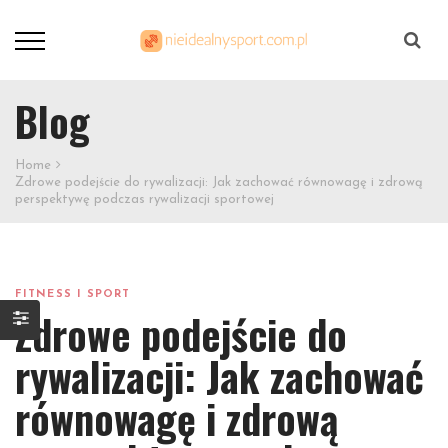
Szukaj
Blog
Home
Zdrowe podejście do rywalizacji: Jak zachować równowagę i zdrową
perspektywę podczas rywalizacji sportowej
FITNESS I SPORT
Zdrowe podejście do
rywalizacji: Jak zachować
równowagę i zdrową