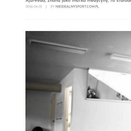
Ajurweda, znana jako matka medycyny, to starodaw
2026-06-03
|
BY
NIEIDEALNYSPORT.COM.PL