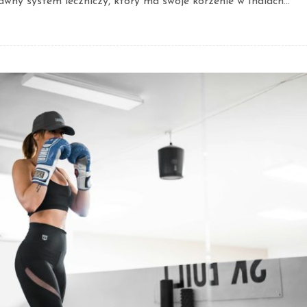
ny system leczniczy, który ma swoje korzenie w Indiach...