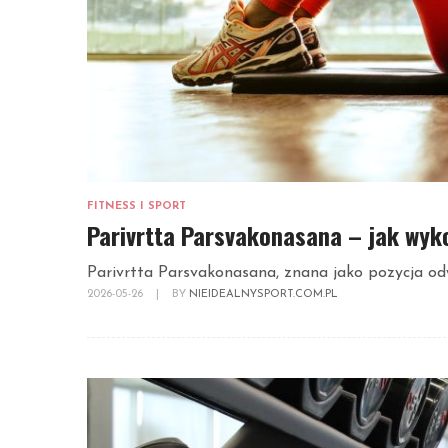
FITNESS I SPORT
Parivrtta Parsvakonasana – jak wyko
Parivrtta Parsvakonasana, znana jako pozycja odwr
2026-05-26
|
BY
NIEIDEALNYSPORT.COM.PL