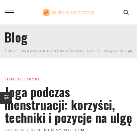
Szukaj
Blog
Home
Joga podczas menstruacji: korzyści, techniki i pozycje na ulgę
FITNESS I SPORT
Joga podczas
menstruacji: korzyści,
techniki i pozycje na ulgę
2025-12-08
|
BY
NIEIDEALNYSPORT.COM.PL