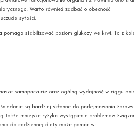
a prawidłowe funkcjonowanie organizmu. Powinno ono sta
lorycznego. Warto również zadbać o obecność
uczucie sytości.
a
pomaga stabilizować poziom glukozy we krwi. To z kol
 nasze samopoczucie oraz ogólną wydajność w ciągu dnia
śniadanie są bardziej skłonne do podejmowania zdrows
ją także mniejsze ryzyko wystąpienia problemów związa
dania do codziennej diety może pomóc w: