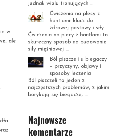
jednak wielu trenujących …
Ćwiczenia na plecy z
hantlami: klucz do
zdrowej postawy i siły
ia w
Ćwiczenia na plecy z hantlami to
we, ale
skuteczny sposób na budowanie
siły mięśniowej …
Ból piszczeli u biegaczy
– przyczyny, objawy i
sposoby leczenia
Ból piszczeli to jeden z
.
najczęstszych problemów, z jakimi
borykają się biegacze, …
Najnowsze
ódła
komentarze
oraz