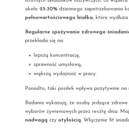
istotnych składników odżywczych, co wspier
około
25-30%
dziennego zapotrzebowania ka
pełnowartościowego białka
, które wydłuża 
Regularne spożywanie zdrowego śniadani
przekłada się na:
lepszą koncentrację,
sprawność umysłową,
większą wydajność w pracy.
Ponadto, taki posiłek wpływa pozytywnie na
Badania wykazują, że osoby jedzące zdrowe 
wyborów żywieniowych przez resztę dnia. Ma
nadwagą
czy
otyłością
. Włączenie fit śnia