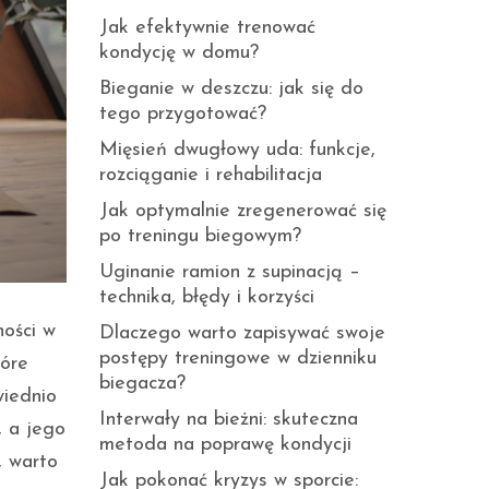
Jak efektywnie trenować
kondycję w domu?
Bieganie w deszczu: jak się do
tego przygotować?
Mięsień dwugłowy uda: funkcje,
rozciąganie i rehabilitacja
Jak optymalnie zregenerować się
po treningu biegowym?
Uginanie ramion z supinacją –
technika, błędy i korzyści
ności w
Dlaczego warto zapisywać swoje
postępy treningowe w dzienniku
tóre
biegacza?
wiednio
Interwały na bieżni: skuteczna
 a jego
metoda na poprawę kondycji
, warto
Jak pokonać kryzys w sporcie: