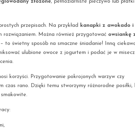
ęglowodany złożone
, pełnoziarniste pieczywo lub płatki
prostych przepisach. Na przykład
kanapki z awokado i
 rozwiązaniem. Można również przygotować
owsiankę 
– to świetny sposób na smaczne śniadanie! Inną ciekaw
miksować ulubione owoce z jogurtem i podać je w misecz
cenia.
osi korzyści. Przygotowanie pokrojonych warzyw czy
 czas rano. Dzięki temu stworzymy różnorodne posiłki, 
 smakowite.
racy:
i,