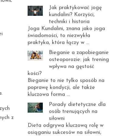
nowić
Jak praktykować jogę
kundalini? Korzyści,
techniki i historia
Joga Kundalini, znana jako joga
ei
świadomości, to niezwykła
praktyka, która łączy w …
Bieganie a zapobieganie
osteoporozie: jak trening
wpływa na gęstość
kości?
Bieganie to nie tylko sposób na
poprawę kondycji, ale także
.
kluczowa forma …
Porady dietetyczne dla
zych
osób trenujących na
nych z
siłowni
Dieta odgrywa kluczową rolę w
osiąganiu sukcesów na siłowni,