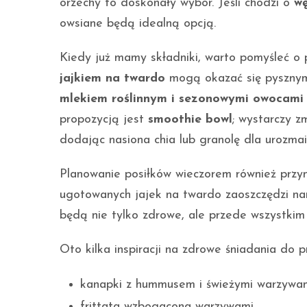
orzechy to doskonały wybór. Jeśli chodzi o
w
owsiane będą idealną opcją.
Kiedy już mamy składniki, warto pomyśleć o 
jajkiem na twardo
mogą okazać się pysznym
mlekiem roślinnym i sezonowymi owocami
propozycją jest
smoothie bowl
; wystarczy z
dodając nasiona chia lub granolę dla urozmai
Planowanie posiłków wieczorem również przyn
ugotowanych jajek na twardo zaoszczędzi nam
będą nie tylko zdrowe, ale przede wszystkim
Oto kilka inspiracji na zdrowe śniadania do p
kanapki z hummusem i świeżymi warzywam
frittata wzbogacona warzywami,