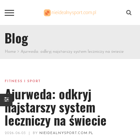
Szukaj
Blog
Home
Ajurweda: odkryj najstarszy system leczniczy na świecie
FITNESS I SPORT
Ajurweda: odkryj
najstarszy system
leczniczy na świecie
2026-06-03
|
BY
NIEIDEALNYSPORT.COM.PL